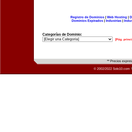
Registro de Dominios
|
Web Hosting
|
D
Dominios Expirados
|
Industrias
|
Indu
Categorías de Dominio:
[Pág. princi
** Precios expre
© 2002/2022 Solo10.com