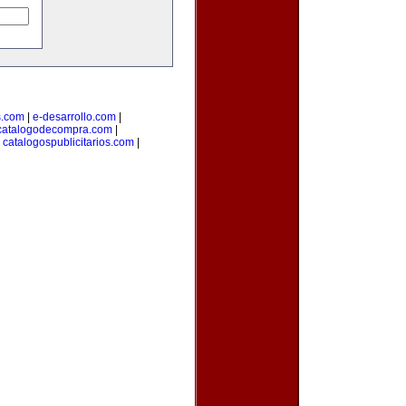
s.com
|
e-desarrollo.com
|
catalogodecompra.com
|
|
catalogospublicitarios.com
|