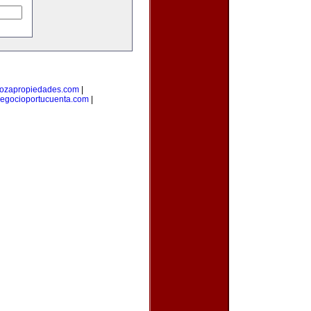
ozapropiedades.com
|
egocioportucuenta.com
|