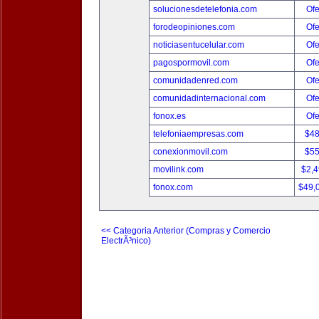
solucionesdetelefonia.com
Ofe
forodeopiniones.com
Ofe
noticiasentucelular.com
Ofe
pagospormovil.com
Ofe
comunidadenred.com
Ofe
comunidadinternacional.com
Ofe
fonox.es
Ofe
telefoniaempresas.com
$4
conexionmovil.com
$5
movilink.com
$2,
fonox.com
$49,
<< Categoria Anterior (Compras y Comercio
ElectrÃ³nico)