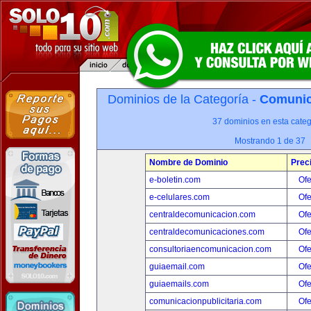
Dominios de la Categoría -
Comunica
37 dominios en esta categ
Mostrando 1 de 37
Nombre de Dominio
Prec
e-boletin.com
Ofe
e-celulares.com
Ofe
centraldecomunicacion.com
Ofe
centraldecomunicaciones.com
Ofe
consultoriaencomunicacion.com
Ofe
guiaemail.com
Ofe
guiaemails.com
Ofe
comunicacionpublicitaria.com
Ofe