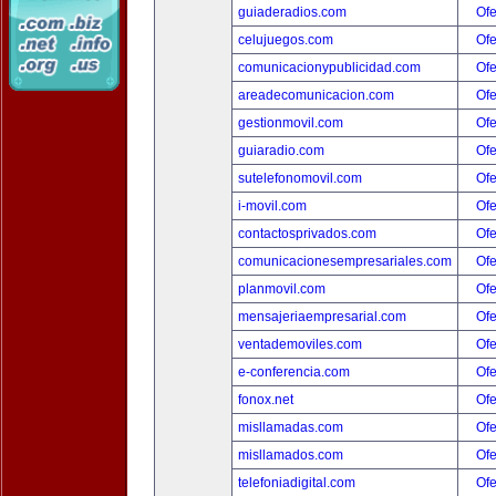
guiaderadios.com
Ofe
celujuegos.com
Ofe
comunicacionypublicidad.com
Ofe
areadecomunicacion.com
Ofe
gestionmovil.com
Ofe
guiaradio.com
Ofe
sutelefonomovil.com
Ofe
i-movil.com
Ofe
contactosprivados.com
Ofe
comunicacionesempresariales.com
Ofe
planmovil.com
Ofe
mensajeriaempresarial.com
Ofe
ventademoviles.com
Ofe
e-conferencia.com
Ofe
fonox.net
Ofe
misllamadas.com
Ofe
misllamados.com
Ofe
telefoniadigital.com
Ofe