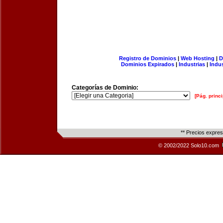
Registro de Dominios
|
Web Hosting
|
D
Dominios Expirados
|
Industrias
|
Indu
Categorías de Dominio:
[Pág. princi
** Precios expre
© 2002/2022 Solo10.com