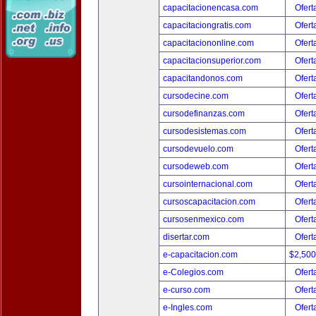
capacitacionencasa.com
Ofert
capacitaciongratis.com
Ofert
capacitaciononline.com
Ofert
capacitacionsuperior.com
Ofert
capacitandonos.com
Ofert
cursodecine.com
Ofert
cursodefinanzas.com
Ofert
cursodesistemas.com
Ofert
cursodevuelo.com
Ofert
cursodeweb.com
Ofert
cursointernacional.com
Ofert
cursoscapacitacion.com
Ofert
cursosenmexico.com
Ofert
disertar.com
Ofert
e-capacitacion.com
$2,50
e-Colegios.com
Ofert
e-curso.com
Ofert
e-Ingles.com
Ofert