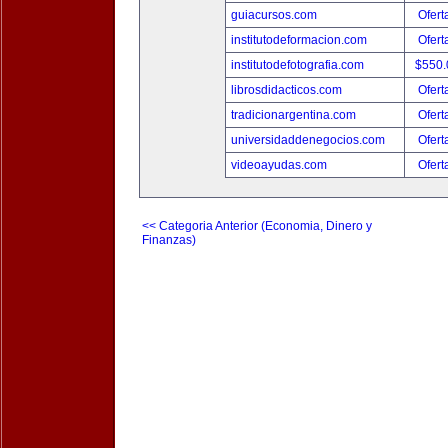
guiacursos.com
Ofert
institutodeformacion.com
Ofert
institutodefotografia.com
$550
librosdidacticos.com
Ofert
tradicionargentina.com
Ofert
universidaddenegocios.com
Ofert
videoayudas.com
Ofert
<< Categoria Anterior (Economia, Dinero y
Finanzas)