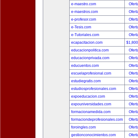
e-maestro.com
Ofert
e-maestros.com
Ofert
e-profesor.com
Ofert
e-Tesis.com
Ofert
e-Tutoriales.com
Ofert
ecapacitacion.com
$1,80
educacionpolitica.com
Ofert
educacionprivada.com
Ofert
educuentos.com
Ofert
escuelaprofesional.com
Ofert
estudiegratis.com
Ofert
estudiosprofesionales.com
Ofert
expoeducacion.com
Ofert
expouniversidades.com
Ofert
formacionamedida.com
Ofert
formaciondeprofesionales.com
Ofert
foroingles.com
Ofert
gestionconocimientos.com
Ofert